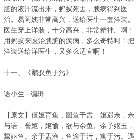
脏的液汁流出来，蚂蚁死去，胰病得到医
治。易阿姨非常高兴，送给医生一套洋装。
医生穿上洋装，十分高兴，非常精神。啊！
用蚂蚁来医治胰脏的疾病，多么奇特呵！把
洋装送给洋医生，又多么适宜啊！
十一、《鹬驭鱼于污》
语小生 · 编辑
【原文】伛妪育鱼，圉鱼于盂。妪遇余，余
与语，誉妪，妪愉，欲与余鱼。余予妪玉，
鬻妪鱼。余于盂渔，鱼逾于污，寓于污。遇