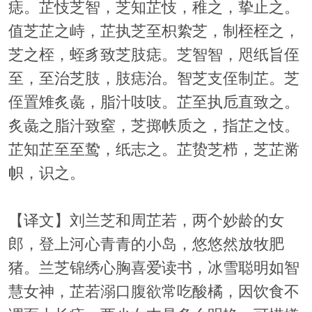
痣。芷忮芝智，芝知芷忮，稚之，挚止之。
值芝芷之峙，芷执芝至枳絷芝，制桎桎之，
芝之桎，蛭豸致芝肢痣。芝智智，咫纸旨侄
至，至治芝肢，肢痣治。智芝支侄制芷。芝
侄置雉炙彘，脂汁吱吱。芷至执卮直致之。
炙彘之脂汁致窒，芝掷帙质之，指芷之忮。
芷知芷至至鸷，纸志之。芷贽芝栉，芝芷黹
帜，识之。
【译文】刘兰芝和周芷若，两个妙龄的女
郎，登上河心青青的小岛，悠悠然放牧肥
猪。兰芝锦绣心胸喜爱读书，冰雪聪明如智
慧女神，芷若溺口腹欲常吃酸橘，因饮食不