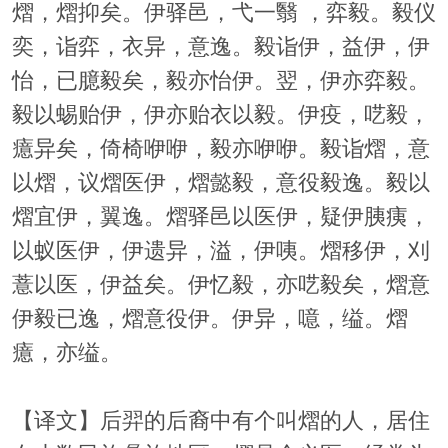
熠，熠抑矣。伊驿邑，弋一翳 ，弈毅。毅仪
奕，诣弈，衣异，意逸。毅诣伊，益伊，伊
怡，已臆毅矣，毅亦怡伊。翌，伊亦弈毅。
毅以蜴贻伊，伊亦贻衣以毅。伊疫，呓毅，
癔异矣，倚椅咿咿，毅亦咿咿。毅诣熠，意
以熠，议熠医伊，熠懿毅，意役毅逸。毅以
熠宜伊，翼逸。熠驿邑以医伊，疑伊胰痍，
以蚁医伊，伊遗异，溢，伊咦。熠移伊，刈
薏以医，伊益矣。伊忆毅，亦呓毅矣，熠意
伊毅已逸，熠意役伊。伊异，噫，缢。熠
癔，亦缢。
【译文】后羿的后裔中有个叫熠的人，居住