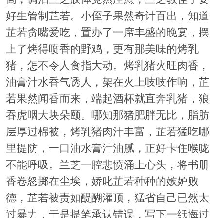
好生管制芷若。小侄子果然奇计百出，知道
芷若贪嘴爱吃，置办了一席丰盛的晚宴，摆
上了烤得喷香的野鸡，更有那美味的烤乳
猪，怎不令人食指大动。烤乳猪火旺肉香，
油膏汁水香气诱人，架在火上吱吱作响，芷
若果然闻香而来，端起酒杯就直奔乳猪，狼
吞虎咽大块朵颐。哪知那猪肥胖无比，脂肪
层厚过棉被，烤乳猪肉汁丰富，芷若猛吃哪
里提防，一口油水膏汁油腻，正好卡住喉咙
不能呼吸。兰芝一腔悲愤涌上心头，将书册
香卷怒掷在尘埃，娇叱芷若种种的嫉妒败
德，芷若被责如醍醐灌顶，猛省自己已然太
过暴力，于是提笔承认错误，写下一纸悔过