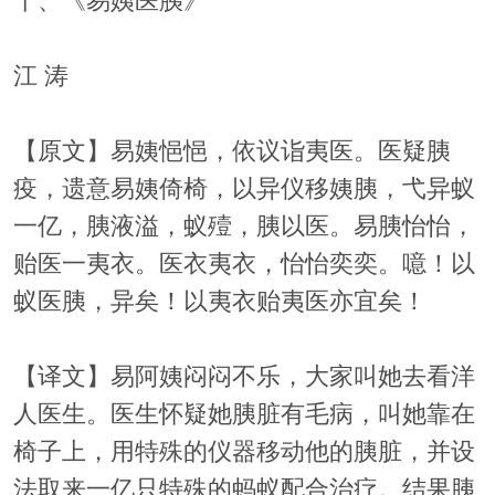
十、《易姨医胰》
江 涛
【原文】易姨悒悒，依议诣夷医。医疑胰
疫，遗意易姨倚椅，以异仪移姨胰，弋异蚁
一亿，胰液溢，蚁殪，胰以医。易胰怡怡，
贻医一夷衣。医衣夷衣，怡怡奕奕。噫！以
蚁医胰，异矣！以夷衣贻夷医亦宜矣！
【译文】易阿姨闷闷不乐，大家叫她去看洋
人医生。医生怀疑她胰脏有毛病，叫她靠在
椅子上，用特殊的仪器移动他的胰脏，并设
法取来一亿只特殊的蚂蚁配合治疗。结果胰