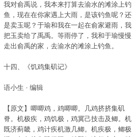
我对俞禹说，我本来打算去渝水的滩涂上钓
鱼，现在在你家遇上大雨，是该钓鱼呢？还
是卖玉呢？于瑜和我在一起在俞家避雨，我
把玉卖给了禹禹。等雨停了，我和于瑜慢慢
走出俞禹的家，去渝水的滩涂上钓鱼。
十四、《饥鸡集矶记》
语小生 · 编辑
【原文】唧唧鸡，鸡唧唧。几鸡挤挤集矶
脊。机极疾，鸡饥极，鸡冀己技击及鲫。机
既济蓟畿，鸡计疾机激几鲫。机疾极，鲫极