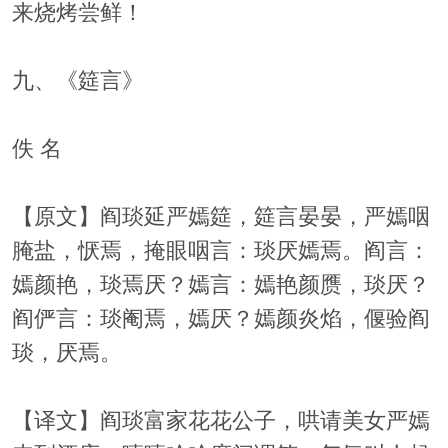
来烧烤尝鲜！
九、《筵言》
佚 名
【原文】阎琰延严嫣筵，筵言晏晏，严嫣咽
腌盐，恹焉，掩眼咽言：琰厌嫣焉。阎言：
嫣颜艳，琰焉厌？嫣言：嫣艳颜赝，琰厌？
阎俨言：琰阉焉，嫣厌？嫣颜炎焰，偃验阎
琰，厌焉。
【译文】阎琰富家花花公子，哄请美女严嫣