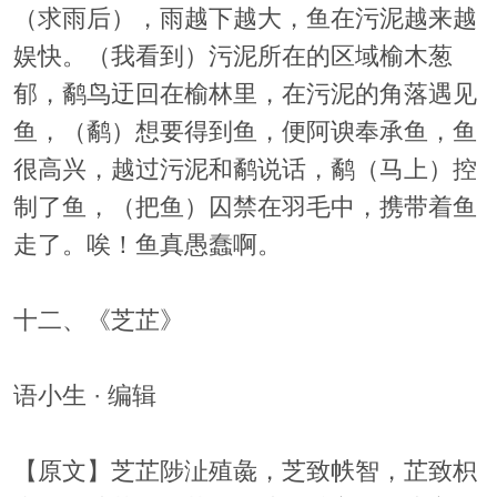
（求雨后），雨越下越大，鱼在污泥越来越
娱快。（我看到）污泥所在的区域榆木葱
郁，鹬鸟迂回在榆林里，在污泥的角落遇见
鱼，（鹬）想要得到鱼，便阿谀奉承鱼，鱼
很高兴，越过污泥和鹬说话，鹬（马上）控
制了鱼，（把鱼）囚禁在羽毛中，携带着鱼
走了。唉！鱼真愚蠢啊。
十二、《芝芷》
语小生 · 编辑
【原文】芝芷陟沚殖彘，芝致帙智，芷致枳