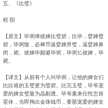
五、《比璧》
程 阳
【原文】毕弼俾彼婢比璧碧，比毕，嬖婢璧
碧，毕弼愎，必裨币逼嬖婢畀璧，逼嬖婢鼻
闭，毙。彼婢毕鄙避毕弼，毕弼匕彼婢，毕
毙。
【译文】从前有个人叫毕弼，让他的婢女们
比比谁的玉璧更为莹碧。比完玉璧，毕爷宠
爱的婢女璧最为晶剔透。毕爷素来任性怎肯
罢休，当即掏出金珠钱币，要那宠爱的婢女