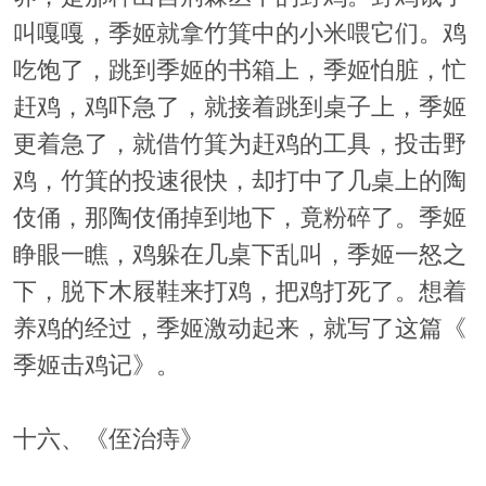
叫嘎嘎，季姬就拿竹箕中的小米喂它们。鸡
吃饱了，跳到季姬的书箱上，季姬怕脏，忙
赶鸡，鸡吓急了，就接着跳到桌子上，季姬
更着急了，就借竹箕为赶鸡的工具，投击野
鸡，竹箕的投速很快，却打中了几桌上的陶
伎俑，那陶伎俑掉到地下，竟粉碎了。季姬
睁眼一瞧，鸡躲在几桌下乱叫，季姬一怒之
下，脱下木屐鞋来打鸡，把鸡打死了。想着
养鸡的经过，季姬激动起来，就写了这篇《
季姬击鸡记》。
十六、《侄治痔》