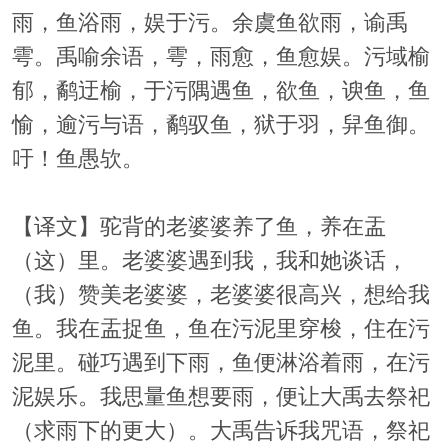
雨，鱼浴雨，娱于污。余虞鱼欲雨，谕禹
雩。禹喻余语，雩，雨愈，鱼愈娱。污域榆
郁，鹬迂榆，于污隅遇鱼，欲鱼，谀鱼，鱼
愉，逾污与语，鹬驭鱼，狱于羽，舁鱼御。
吁！鱼愚欤。
【译文】驼背的老婆婆养了鱼，养在盂
（这）里。老婆婆遇到我，我和她谈话，
（我）赞美老婆婆，老婆婆很高兴，想给我
鱼。我在盂捉鱼，鱼在污泥里穿梭，住在污
泥里。碰巧遇到下雨，鱼便淋浴着雨，在污
泥娱乐。我思量鱼想要雨，便让大禹去祭祀
（求雨下的更大）。大禹告诉我咒语，祭祀