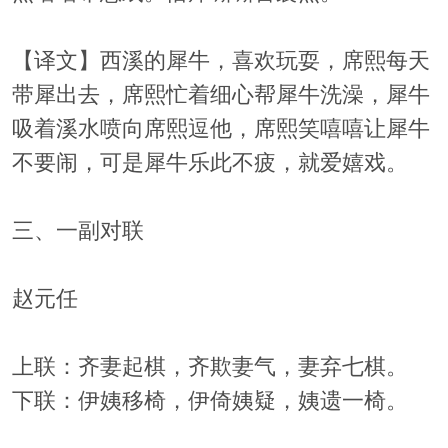
【译文】西溪的犀牛，喜欢玩耍，席熙每天
带犀出去，席熙忙着细心帮犀牛洗澡，犀牛
吸着溪水喷向席熙逗他，席熙笑嘻嘻让犀牛
不要闹，可是犀牛乐此不疲，就爱嬉戏。
三、一副对联
赵元任
上联：齐妻起棋，齐欺妻气，妻弃七棋。
下联：伊姨移椅，伊倚姨疑，姨遗一椅。