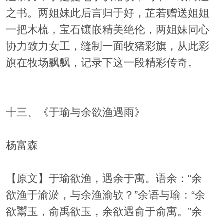
之书。两姐妹此后言归于好，芷若赠送姐姐
一把木梳，宝石镶嵌精美绝伦，两姐妹同心
协力致力女工，缝制一面牧猪彩旗，从此彩
旗在牧场飘飘，记录下这一段精彩传奇。
十三、《于瑜与余欲渔遇雨》
杨富森
【原文】于瑜欲渔，遇余于寓。语余：“余
欲渔于渝淤，与余渔渝欤？”余语与瑜：“余
欲鬻玉，俞禹欲玉，余欲遇俞于俞寓。”余