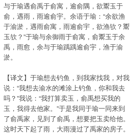
与于瑜遇俞禹于俞寓，逾俞隅，欲鬻玉于
俞，遇雨，雨逾俞宇。余语于瑜：“余欲渔
于渝淤，遇雨俞寓，雨逾俞宇，欲渔欤？鬻
玉欤？”于瑜与余御雨于俞寓，俞鬻玉于余
禹，雨愈，余与于瑜踽踽逾俞宇，渔于渝
淤。
【译文】于瑜想去钓鱼，到我家找我，对我
说：“我想去渝水的滩涂上钓鱼，你和我去
吗？”我说：“我打算卖玉，俞禹想买我的
玉，我得去他家。”于是我同于瑜一同来到
了俞禹家，见到了俞禹，想要把玉卖给他。
这时天下起了雨，大雨漫过了禹家的房子。