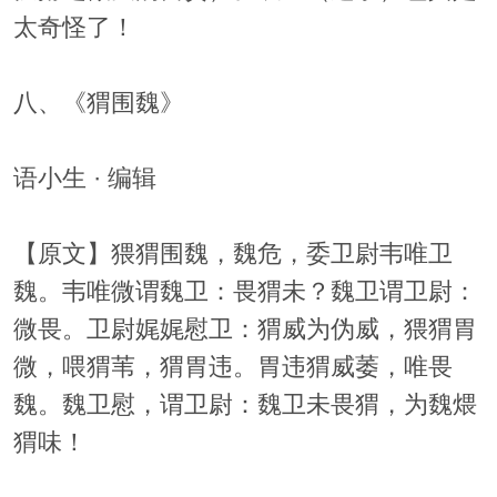
太奇怪了！
八、《猬围魏》
语小生 · 编辑
【原文】猥猬围魏，魏危，委卫尉韦唯卫
魏。韦唯微谓魏卫：畏猬未？魏卫谓卫尉：
微畏。卫尉娓娓慰卫：猬威为伪威，猥猬胃
微，喂猬苇，猬胃违。胃违猬威萎，唯畏
魏。魏卫慰，谓卫尉：魏卫未畏猬，为魏煨
猬味！