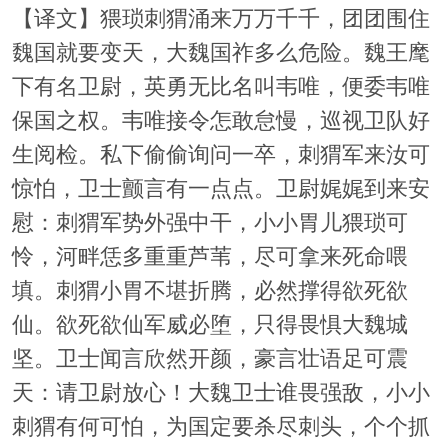
【译文】猥琐刺猬涌来万万千千，团团围住
魏国就要变天，大魏国祚多么危险。魏王麾
下有名卫尉，英勇无比名叫韦唯，便委韦唯
保国之权。韦唯接令怎敢怠慢，巡视卫队好
生阅检。私下偷偷询问一卒，刺猬军来汝可
惊怕，卫士颤言有一点点。卫尉娓娓到来安
慰：刺猬军势外强中干，小小胃儿猥琐可
怜，河畔恁多重重芦苇，尽可拿来死命喂
填。刺猬小胃不堪折腾，必然撑得欲死欲
仙。欲死欲仙军威必堕，只得畏惧大魏城
坚。卫士闻言欣然开颜，豪言壮语足可震
天：请卫尉放心！大魏卫士谁畏强敌，小小
刺猬有何可怕，为国定要杀尽刺头，个个抓