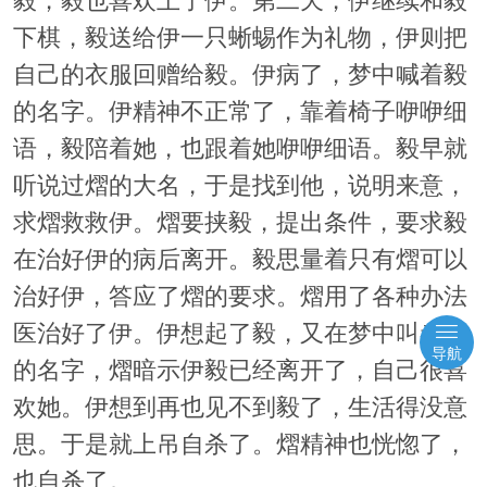
毅，毅也喜欢上了伊。第二天，伊继续和毅
下棋，毅送给伊一只蜥蜴作为礼物，伊则把
自己的衣服回赠给毅。伊病了，梦中喊着毅
的名字。伊精神不正常了，靠着椅子咿咿细
语，毅陪着她，也跟着她咿咿细语。毅早就
听说过熠的大名，于是找到他，说明来意，
求熠救救伊。熠要挟毅，提出条件，要求毅
在治好伊的病后离开。毅思量着只有熠可以
治好伊，答应了熠的要求。熠用了各种办法
医治好了伊。伊想起了毅，又在梦中叫者毅
导航
的名字，熠暗示伊毅已经离开了，自己很喜
欢她。伊想到再也见不到毅了，生活得没意
思。于是就上吊自杀了。熠精神也恍惚了，
也自杀了。