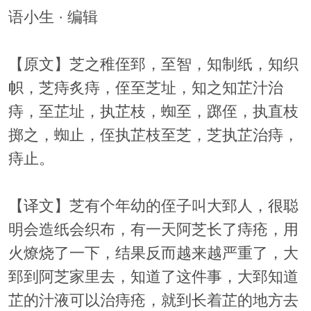
语小生 · 编辑
【原文】芝之稚侄郅，至智，知制纸，知织
帜，芝痔炙痔，侄至芝址，知之知芷汁治
痔，至芷址，执芷枝，蜘至，踯侄，执直枝
掷之，蜘止，侄执芷枝至芝，芝执芷治痔，
痔止。
【译文】芝有个年幼的侄子叫大郅人，很聪
明会造纸会织布，有一天阿芝长了痔疮，用
火燎烧了一下，结果反而越来越严重了，大
郅到阿芝家里去，知道了这件事，大郅知道
芷的汁液可以治痔疮，就到长着芷的地方去