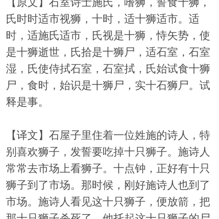
【原文】石室诗士施氏，嗜狮，誓食十狮，
氏时时适市视狮，十时，适十狮适市。适
时，适施氏适市，氏视是十狮，恃矢势，使
是十狮逝世，氏拾是十狮尸，适石室，石室
湿，氏使侍拭石室，石室拭，氏始试食十狮
尸，食时，始识是十狮尸，实十石狮尸。试
释是事。
【译文】石屋子里住着一位姓施的诗人，特
别喜欢狮子，发誓要吃掉十只狮子。施诗人
常常去市场上看狮子。十点钟，正好有十只
狮子到了市场。那时候，刚好施诗人也到了
市场。施诗人看见这十只狮子，便放箭，把
那十只狮子杀死了。他托起这十只狮子的尸