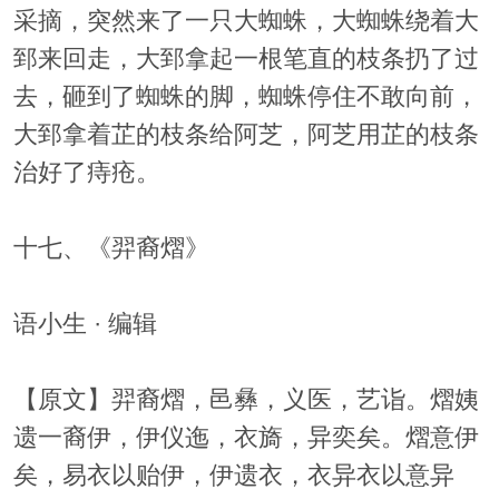
采摘，突然来了一只大蜘蛛，大蜘蛛绕着大
郅来回走，大郅拿起一根笔直的枝条扔了过
去，砸到了蜘蛛的脚，蜘蛛停住不敢向前，
大郅拿着芷的枝条给阿芝，阿芝用芷的枝条
治好了痔疮。
十七、《羿裔熠》
语小生 · 编辑
【原文】羿裔熠，邑彝，义医，艺诣。熠姨
遗一裔伊，伊仪迤，衣旖，异奕矣。熠意伊
矣，易衣以贻伊，伊遗衣，衣异衣以意异