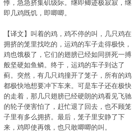
悸，急急挤集矶级际。继即鲫迹极寂寂，继
即几鸡既饥，即唧唧。
【译文】叫着的鸡，鸡不停的叫，几只鸡在
拥挤的笼里找吃的，运鸡的车子走得极快，
鸡也饿极了，它们的翅膀已经如同拼死一搏
般坚硬如鱼鳞。终于，运鸡的车子到达了
蓟。突然，有几只鸡撞开了笼子，所有的鸡
都极快地想要冲下车来。可是车子还在极快
的走着，那几只翅膀已经硬朗的鸡看见飞驰
的轮子便害怕了，赶忙退了回去，也不顾笼
子里有多么拥挤。最后，笼子里安静了下
来，鸡即使再饿，也只敢唧唧的叫。