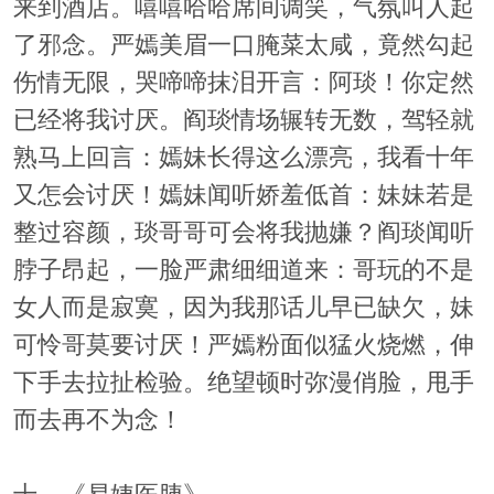
来到酒店。嘻嘻哈哈席间调笑，气氛叫人起
了邪念。严嫣美眉一口腌菜太咸，竟然勾起
伤情无限，哭啼啼抹泪开言：阿琰！你定然
已经将我讨厌。阎琰情场辗转无数，驾轻就
熟马上回言：嫣妹长得这么漂亮，我看十年
又怎会讨厌！嫣妹闻听娇羞低首：妹妹若是
整过容颜，琰哥哥可会将我抛嫌？阎琰闻听
脖子昂起，一脸严肃细细道来：哥玩的不是
女人而是寂寞，因为我那话儿早已缺欠，妹
可怜哥莫要讨厌！严嫣粉面似猛火烧燃，伸
下手去拉扯检验。绝望顿时弥漫俏脸，甩手
而去再不为念！