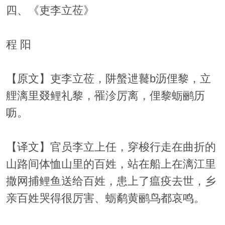
四、《吏李立莅》
程 阳
【原文】吏李立莅，阱螌迣鼚b沥俚黎，立
艃漓里叕鲤礼黎，罹沴厉离，俚黎蛎鹂历
呖。
【译文】官员李立上任，穿梭行走在曲折的
山路间体恤山里的百姓，站在船上在漓江里
撒网捕鲤鱼送给百姓，患上了瘟疫去世，乡
亲百姓哭得很厉害、蛎鹬黄鹂鸟都哀鸣。