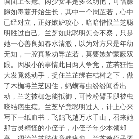
调面上长痣。两少女本是多么明艳，可惜嫌
隙如毒蔓开始生长，其中一个周芷若，心中
已经对立，正好嫉妒攻心，暗暗憎恨兰芝聪
明胜过自己。兰芝如此聪明怎会不察，只是
她一心善良如春水清澈，以为对方只是年幼
无知，一腔真挚劝导芷若，莫要嫉妒蒙蔽双
眼。因极小的事情此日两人争竞，芷若狂性
大发竟然动手，捉住兰芷绑在桔树之下，做
了木枷将兰芝囚住，蚂蟥毒虫纷纷闻香出
动，兰芝被枷怎能抵御，可怜粉臂玉腿被虫
咬结疤生痣。兰芝毕竟聪明过人，计上心来
写下一纸血书，飞鸽飞越万水千山，召来她
那古灵精怪的小侄子，小侄子年少本领却
高，调治兰芝肢体竟然痊愈，兰芝教侄子要