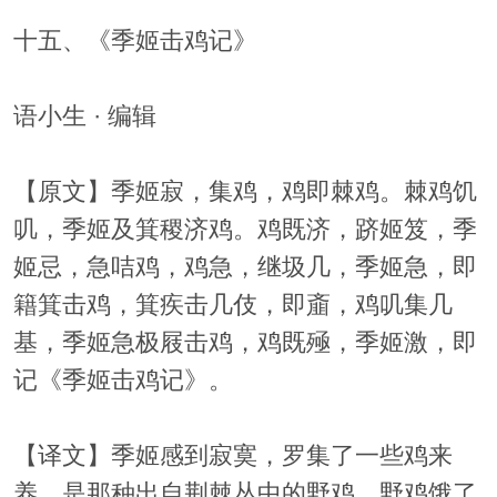
十五、《季姬击鸡记》
语小生 · 编辑
【原文】季姬寂，集鸡，鸡即棘鸡。棘鸡饥
叽，季姬及箕稷济鸡。鸡既济，跻姬笈，季
姬忌，急咭鸡，鸡急，继圾几，季姬急，即
籍箕击鸡，箕疾击几伎，即齑，鸡叽集几
基，季姬急极屐击鸡，鸡既殛，季姬激，即
记《季姬击鸡记》。
【译文】季姬感到寂寞，罗集了一些鸡来
养，是那种出自荆棘丛中的野鸡。野鸡饿了