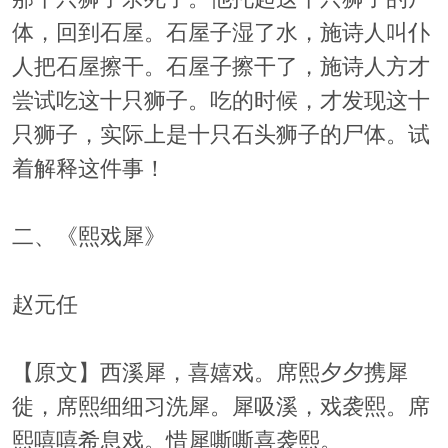
体，回到石屋。石屋子湿了水，施诗人叫仆
人把石屋擦干。石屋子擦干了，施诗人方才
尝试吃这十只狮子。吃的时候，才发现这十
只狮子，实际上是十只石头狮子的尸体。试
着解释这件事！
二、《熙戏犀》
赵元任
【原文】西溪犀，喜嬉戏。席熙夕夕携犀
徙，席熙细细习洗犀。犀吸溪，戏袭熙。席
熙嘻嘻希息戏。惜犀嘶嘶喜袭熙。