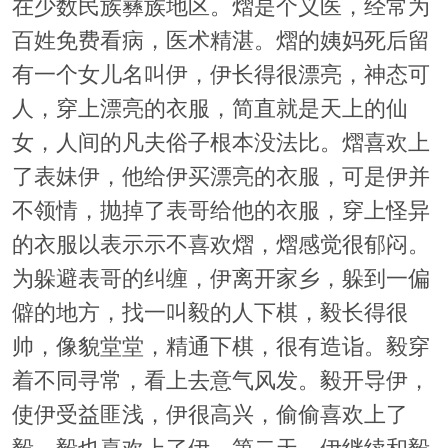
在少数民族彝族地区。熠是个义医，经常为
百姓免费看病，医术精湛。熠的姨妈死后留
有一个女儿名叫伊，伊长得很漂亮，神态可
人，穿上漂亮的衣服，简直就是天上的仙
女，人间的凡夫俗子根本没法比。熠喜欢上
了表妹伊，他给伊买漂亮的衣服，可是伊并
不领情，抛掉了表哥给他的衣服，穿上怪异
的衣服以表示示不喜欢熠，熠感觉很郁闷。
为躲避表哥的纠缠，伊离开家乡，躲到一偏
僻的地方，找一叫毅的人下棋，毅长得很
帅，像貌堂堂，精通下棋，很有造诣。毅穿
着不同寻常，看上去意气风发。毅开导伊，
使伊受益匪浅，伊很高兴，偷偷喜欢上了