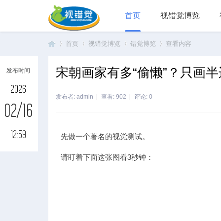
首页
视错觉博览
首页
视错觉博览
错觉博览
查看内容
宋朝画家有多“偷懒”？只画
发布时间
视
›
›
›
›
2026
发布者:
admin
|
查看:
902
|
评论: 0
02/16
12:59
先做一个著名的视觉测试。
请盯着下面这张图看3秒钟：
错