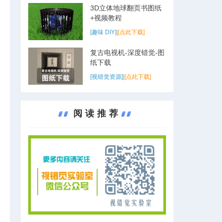
3D立体地球翻页书图纸
+视频教程
[趣味 DIY]
|
[点此下载]
复古电视机-深度错觉-图
纸下载
[视错觉资源]
|
[点此下载]
阅读推荐