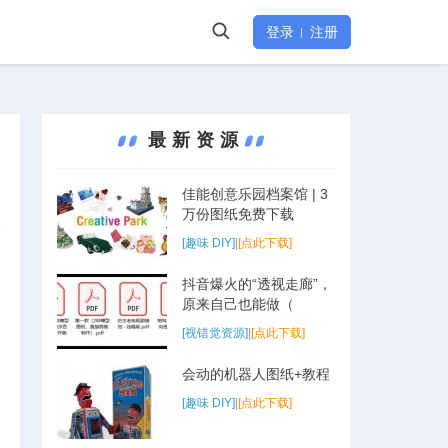
登录
注册
最新资源
佳能创意乐园档案馆 | 3
万份图纸免费下载
[趣味 DIY]
|
[点此下载]
抖音爆火的“透视走廊”，
原来自己也能做（
[视错觉资源]
|
[点此下载]
会动的机器人图纸+教程
[趣味 DIY]
|
[点此下载]