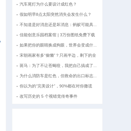
汽车尾灯为什么要设计成红色？
假如明早8点太阳突然消失会发生什么？
不知道是好消息还是坏消息：蚂蚁可能具有“
佳能创意乐园档案馆 | 3万份图纸免费下载
如果把你的眼睛换成狗眼，世界会变成什么样
宋朝画家有多“偷懒”？只画半边，剩下的全
斑马：为了不让苍蝇咬，我把自己搞成了晕眩
为什么消防车是红色，但救命的出口标志必须
你以为的“完美设计”，90%都在对你撒谎
改写历史的 5 个视错觉传奇事件