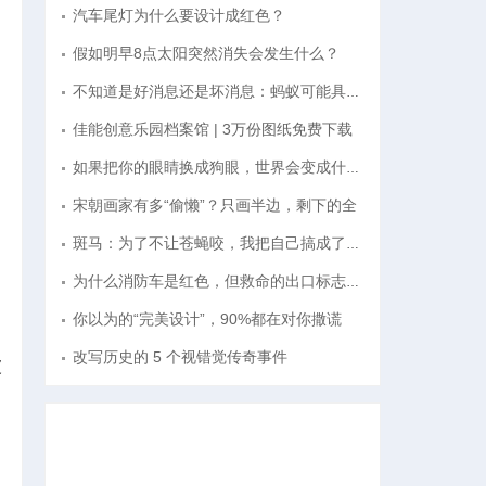
汽车尾灯为什么要设计成红色？
假如明早8点太阳突然消失会发生什么？
不知道是好消息还是坏消息：蚂蚁可能具有“
佳能创意乐园档案馆 | 3万份图纸免费下载
如果把你的眼睛换成狗眼，世界会变成什么样
宋朝画家有多“偷懒”？只画半边，剩下的全
斑马：为了不让苍蝇咬，我把自己搞成了晕眩
为什么消防车是红色，但救命的出口标志必须
你以为的“完美设计”，90%都在对你撒谎
改写历史的 5 个视错觉传奇事件
被