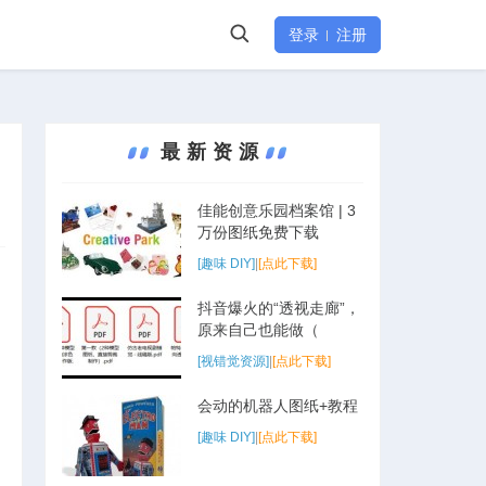
登录
注册
最新资源
佳能创意乐园档案馆 | 3
万份图纸免费下载
[趣味 DIY]
|
[点此下载]
抖音爆火的“透视走廊”，
原来自己也能做（
[视错觉资源]
|
[点此下载]
会动的机器人图纸+教程
[趣味 DIY]
|
[点此下载]