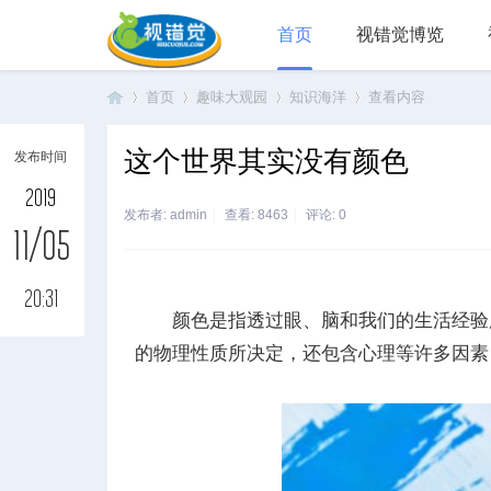
首页
视错觉博览
首页
趣味大观园
知识海洋
查看内容
这个世界其实没有颜色
发布时间
视
›
›
›
›
2019
发布者:
admin
|
查看:
8463
|
评论: 0
11/05
20:31
颜色是指透过眼、脑和我们的生活经验所
的物理性质所决定，还包含心理等许多因素
错