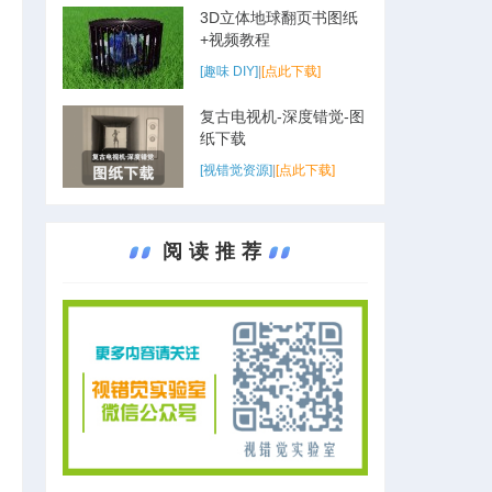
3D立体地球翻页书图纸
+视频教程
[趣味 DIY]
|
[点此下载]
复古电视机-深度错觉-图
纸下载
[视错觉资源]
|
[点此下载]
阅读推荐