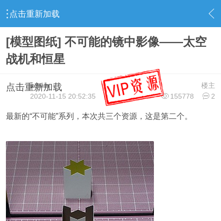
点击重新加载
›
视错觉论坛
›
视错觉资源
›
内容
[模型图纸] 不可能的镜中影像——太空
战机和恒星
admin
楼主
点击重新加载
2020-11-15 20:52:35
155778
2
最新的“不可能”系列，本次共三个资源，这是第二个。