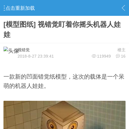
点击重新加载
›
视错觉论坛
›
视错觉资源
›
内容
[模型图纸] 视错觉盯着你摇头机器人娃
娃
视错觉
楼主
2018-8-27 23:39:41
119949
16
一款新的凹面错觉纸模型，这次的载体是一个呆
萌的机器人娃娃。