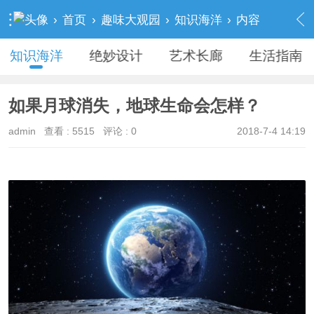
›
首页
›
趣味大观园
›
知识海洋
›
内容
知识海洋
绝妙设计
艺术长廊
生活指南
如果月球消失，地球生命会怎样？
admin
查看 :
5515
评论 : 0
2018-7-4 14:19